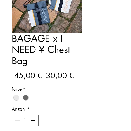
BAGAGE x I
NEED ¥ Chest
Bag
Standardpreis
Sale-
 45,00 € 
30,00 €
Preis
Farbe
*
Anzahl
*