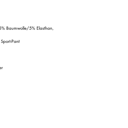
95% Baumwolle/5% Elasthan,
e Sport-Pant
ar