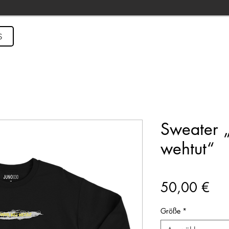
S
Sweater 
wehtut“
Pre
50,00 €
Größe
*