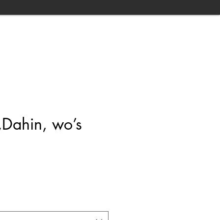
„Dahin, wo’s
is