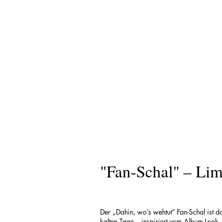
"Fan-Schal" – Lim
Der „Dahin, wo’s wehtut“ Fan-Schal ist da
kalten Tage – inspiriert vom Album-Look,