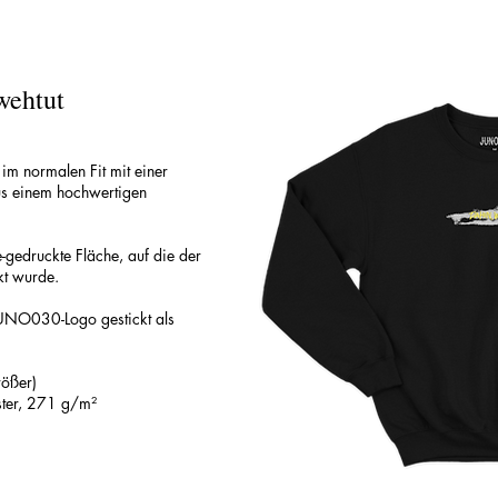
wehtut
im normalen Fit mit einer
s einem hochwertigen
e-gedruckte Fläche, auf die der
kt wurde.
 JUNO030-Logo gestickt als
rößer)
ster, 271 g/m²