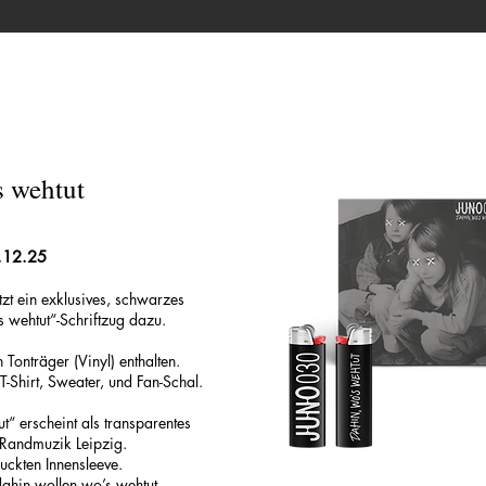
s wehtut
2.12.25
etzt ein exklusives, schwarzes
 wehtut“-Schriftzug dazu.
Tonträger (Vinyl) enthalten.
T-Shirt, Sweater, und Fan-Schal.
“ erscheint als transparentes
 Randmuzik Leipzig.
uckten Innensleeve.
dahin wollen wo’s wehtut​
.