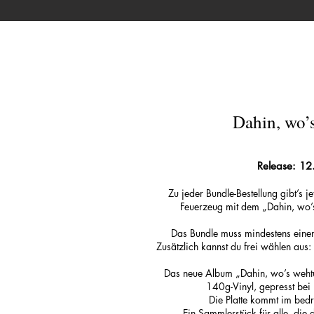
Dahin, wo’
​Release: 1
Zu jeder Bundle-Bestellung gibt’s j
Feuerzeug mit dem „Dahin, wo’s
Das Bundle muss mindestens einen 
Zusätzlich kannst du frei wählen aus: 
Das neue Album „Dahin, wo’s wehtut
140g-Vinyl, gepresst bei
Die Platte kommt im bedr
Ein Sammlerstück für alle, die 