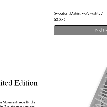
Schnel
Sweater „Dahin, wo’s wehtut“
Preis
50,00 €
Nicht 
ited Edition
s Statement-Piece für die
 in Grautönen mit gelben