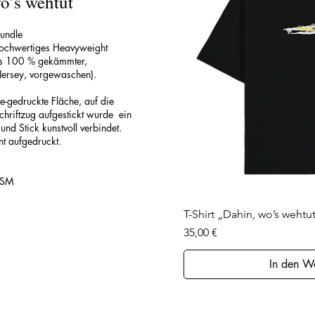
o’s wehtut
Bundle
 hochwertiges Heavyweight
aus 100 % gekämmter,
Jersey, vorgewaschen).
ge-gedruckte Fläche, auf die
chriftzug aufgestickt wurde ein
und Stick kunstvoll verbindet.
t aufgedruckt.
GSM
Schnell
T-Shirt „Dahin, wo’s wehtu
Preis
35,00 €
In den W