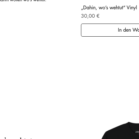
Schnella
„Dahin, wo’s wehtut“ Vinyl
Preis
30,00 €
In den W