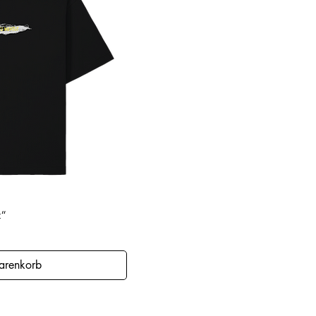
ansicht
t“
arenkorb