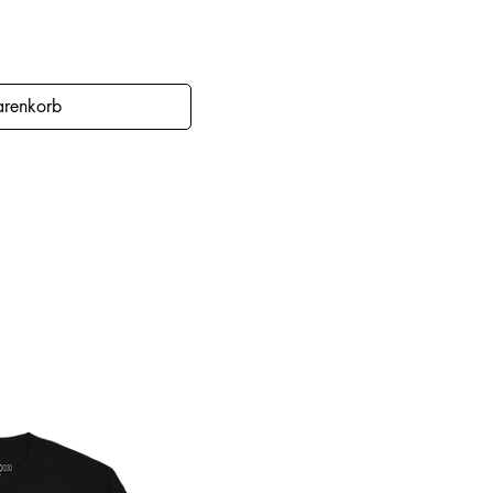
nsicht
arenkorb